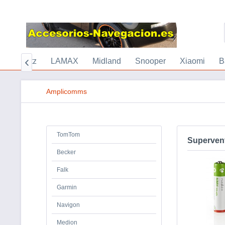
d
Xblitz
LAMAX
Midland
Snooper
Xiaomi
B

Amplicomms
TomTom
Superven
Becker
Falk
Garmin
Navigon
Medion