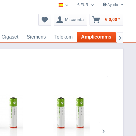
€ EUR
Ayuda
España accesorios-navegacion.es
Mi cuenta
€ 0,00 *
Gigaset
Siemens
Telekom
Amplicomms
Motoro
