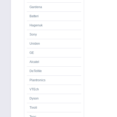
Gardena
Batteri
Hagenuk
Sony
Uniden
GE
Alcatel
DeTeWe
Plantronics
VTEch
Dyson
Tivoli
Teac