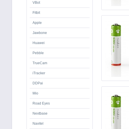
VBot
Fitbit
Apple
Jawbone
Huawei
Pebble
TrueCam
iTracker
DDPai
Mio
Road Eyes
Nextbase
Navitel