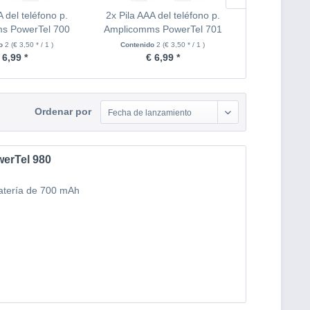
A del teléfono p.
2x Pila AAA del teléfono p.
2x Pila AAA 
s PowerTel 700
Amplicomms PowerTel 701
Amplicomms
do
2
(€ 3,50 * / 1 )
Contenido
2
(€ 3,50 * / 1 )
Contenido
 6,99 *
€ 6,99 *
€ 
Ordenar por
Fecha de lanzamiento
werTel 980
Batería de 700 mAh