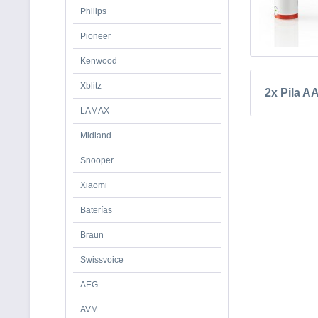
Philips
Pioneer
Kenwood
Xblitz
2x Pila A
LAMAX
Midland
Snooper
Xiaomi
Baterías
Braun
Swissvoice
AEG
AVM