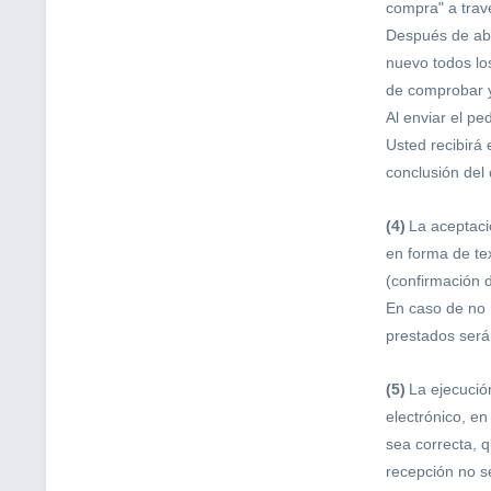
compra" a trav
Después de abr
nuevo todos lo
de comprobar y
Al enviar el pe
Usted recibirá
conclusión del 
(4)
La aceptació
en forma de tex
(confirmación 
En caso de no r
prestados será
(5)
La ejecució
electrónico, en
sea correcta, 
recepción no se