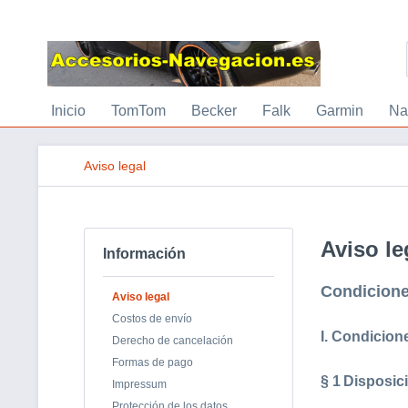
Inicio
TomTom
Becker
Falk
Garmin
Na
Aviso legal
Aviso le
Información
Condicione
Aviso legal
Costos de envío
I. Condicion
Derecho de cancelación
Formas de pago
§ 1
Disposic
Impressum
Protección de los datos