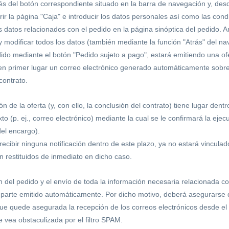
és del botón correspondiente situado en la barra de navegación y, des
ir la página "Caja" e introducir los datos personales así como las con
s datos relacionados con el pedido en la página sinóptica del pedido.
A
 modificar todos los datos (también mediante la función "Atrás" del n
dido mediante el botón "Pedido sujeto a pago", estará emitiendo una of
 en primer lugar un correo electrónico generado automáticamente sobre 
contrato.
n de la oferta (y, con ello, la conclusión del contrato) tiene lugar den
to (p. ej., correo electrónico) mediante la cual se le confirmará la ejec
del encargo).
ecibir ninguna notificación dentro de este plazo, ya no estará vinculad
n restituidos de inmediato en dicho caso.
n del pedido y el envío de toda la información necesaria relacionada co
 parte emitido automáticamente. Por dicho motivo, deberá asegurarse de
que quede asegurada la recepción de los correos electrónicos desde el 
 vea obstaculizada por el filtro SPAM.