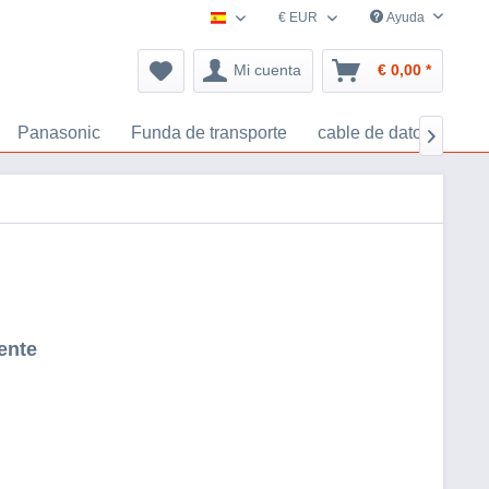
€ EUR
Ayuda
España accesorios-navegacion.es
Mi cuenta
€ 0,00 *
Panasonic
Funda de transporte
cable de datos
Tar

ente