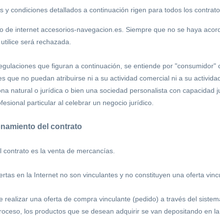
s y condiciones detallados a continuación rigen para todos los contr
tio de internet accesorios-navegacion.es. Siempre que no se haya acord
utilice será rechazada.
egulaciones que figuran a continuación, se entiende por "consumidor" 
nes que no puedan atribuirse ni a su actividad comercial ni a su activida
na natural o jurídica o bien una sociedad personalista con capacidad ju
fesional particular al celebrar un negocio jurídico.
onamiento del contrato
el contrato es la venta de mercancías.
ertas en la Internet no son vinculantes y no constituyen una oferta vin
 realizar una oferta de compra vinculante (pedido) a través del siste
roceso, los productos que se desean adquirir se van depositando en la