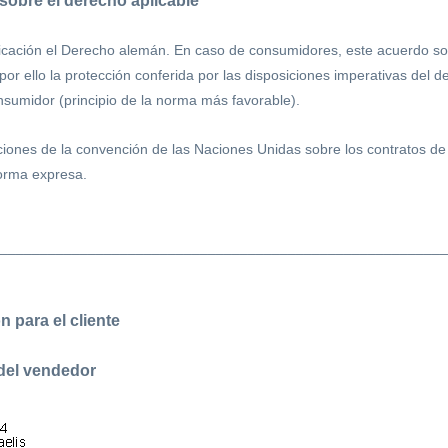
sobre el derecho aplicable
icación el Derecho alemán. En caso de consumidores, este acuerdo sob
or ello la protección conferida por las disposiciones imperativas del 
nsumidor (principio de la norma más favorable).
ciones de la convención de las Naciones Unidas sobre los contratos d
forma expresa.
________________________________________________________
ón para el cliente
 del vendedor