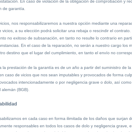
onstatación. En caso de violación de la obligación de comprobación y r
n de garantía.
icios, nos responsabilizaremos a nuestra opción mediante una reparac
vicios, a su elección podrá solicitar una rebaja o rescindir el contrato
nto no exitoso de subsanación, en tanto no resulte lo contrario en partic
unstancias. En el caso de la reparación, no serán a nuestro cargo los 
tro destino que el lugar del cumplimiento, en tanto el envío no corres
 la prestación de la garantía es de un año a partir del suministro de l
 en caso de vicios que nos sean imputables y provocados de forma culpo
provocados intencionadamente o por negligencia grave o dolo, así com
il alemán (BGB).
bilidad
abilizamos en cada caso en forma ilimitada de los daños que surjan de 
amente responsables en todos los casos de dolo y negligencia grave, en