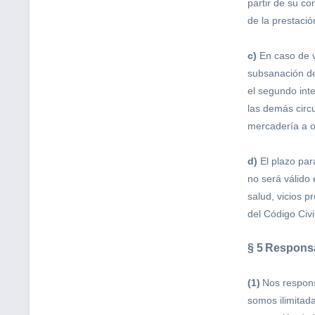
partir de su c
de la prestació
c)
En caso de v
subsanación de 
el segundo inte
las demás circ
mercadería a o
d)
El plazo para
no será válido
salud, vicios 
del Código Civ
§ 5
Responsa
(1)
Nos respons
somos ilimitad