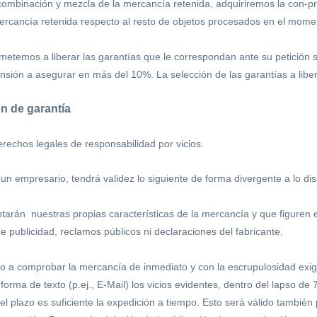
combinación y mezcla de la mercancía retenida, adquiriremos la con-pr
mercancía retenida respecto al resto de objetos procesados en el mome
etemos a liberar las garantías que le correspondan ante su petición s
ensión a asegurar en más del 10%. La selección de las garantías a libe
n de garantía
erechos legales de responsabilidad por vicios.
 un empresario, tendrá validez lo siguiente de forma divergente a lo di
arán nuestras propias características de la mercancía y que figuren en
de publicidad, reclamos públicos ni declaraciones del fabricante.
o a comprobar la mercancía de inmediato y con la escrupulosidad exigida
 forma de texto (p.ej., E-Mail) los vicios evidentes, dentro del lapso de
l plazo es suficiente la expedición a tiempo. Esto será válido también