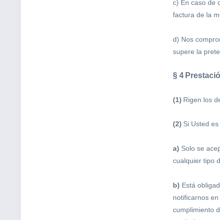
c) En caso de 
factura de la 
d) Nos comprom
supere la pret
§ 4
Prestació
(1)
Rigen los d
(2)
Si Usted es
a)
Solo se acept
cualquier tipo 
b)
Está obligad
notificarnos en
cumplimiento de