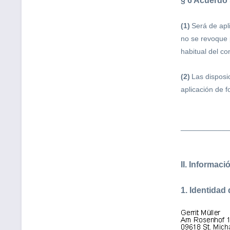
§ 6
Acuerdo 
(1)
Será de apl
no se revoque p
habitual del co
(2)
Las disposi
aplicación de 
____________
II. Informaci
1.
Identidad