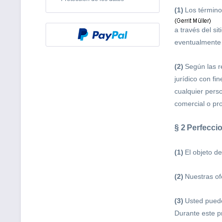
(1)
Los término
a través del si
eventualmente 
(2)
Según las r
jurídico con fi
cualquier perso
comercial o pro
§ 2
Perfecci
(1)
El objeto d
(2)
Nuestras of
(3)
Usted puede
Durante este p