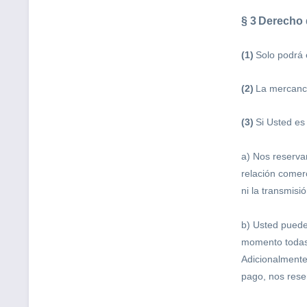
§ 3
Derecho d
(1)
Solo podrá 
(2)
La mercancí
(3)
Si Usted es
a) Nos reserva
relación comer
ni la transmisi
b) Usted puede
momento todas l
Adicionalmente
pago, nos rese