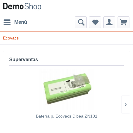
Menú
Ecovacs
Superventas
Batería p. Ecovacs Dibea ZN101