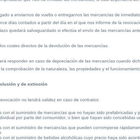
igado a enviarnos de vuelta o entregarnos las mercancías de inmediat
rce días contados a partir del día en el que nos informe de la revocaci
plazo quedará salvaguardado si efectúa el envío de las mercancías ante
los costes directos de la devolución de las mercancías.
erá responder en caso de depreciación de las mercancías cuando dich
 la comprobación de la naturaleza, las propiedades y el funcionamient
clusión y de extinción
revocación no tendrá validez en caso de contratos:
s con el suministro de mercancías que no hayan sido prefabricadas y p
individual por parte del consumidor, o bien que hayan sido concebidas
s con el suministro de mercancías que pueden corromperse rápidamen
e
s con el suministro de bebidas alcohólicas cuyo precio haya sido acord