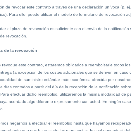
ón de revocar este contrato a través de una declaración unívoca (p. ej.
ico). Para ello, puede utilizar el modelo de formulario de revocación ad
ar el plazo de revocación es suficiente con el envío de la notificació
 de revocación.
s de la revocación
 revoque este contrato, estaremos obligados a reembolsarle todos los
entrega (a excepción de los costes adicionales que se deriven en caso 
 modalidad de suministro estándar más económica ofrecida por nosotro
e días contados a partir del día de la recepción de la notificación sob
ara efectuar dicho reembolso, utilizaremos la misma modalidad de pago 
haya acordado algo diferente expresamente con usted. En ningún caso
o.
emos negarnos a efectuar el reembolso hasta que hayamos recuperad
mprobante que nos ha enviado las mercancías, lo cual dependerá del