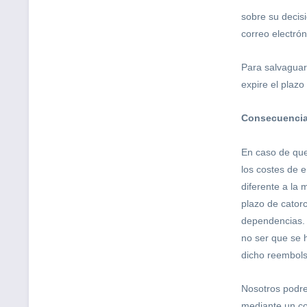
sobre su decisi
correo electrón
Para salvaguard
expire el plazo
Consecuencia
En caso de que
los costes de 
diferente a la
plazo de catorc
dependencias. P
no ser que se 
dicho reembols
Nosotros podr
mediante un co