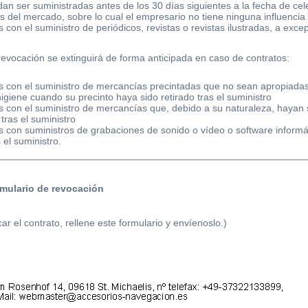
an ser suministradas antes de los 30 días siguientes a la fecha de cel
es del mercado, sobre lo cual el empresario no tiene ninguna influencia
 con el suministro de periódicos, revistas o revistas ilustradas, a exce
revocación se extinguirá de forma anticipada en caso de contratos:
s con el suministro de mercancías precintadas que no sean apropiadas 
igiene cuando su precinto haya sido retirado tras el suministro
s con el suministro de mercancías que, debido a su naturaleza, hayan
tras el suministro
s con suministros de grabaciones de sonido o vídeo o software informát
s el suministro
.
________________________________________________________
mulario de revocación
ar el contrato, rellene este formulario y envíenoslo.)