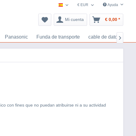
€ EUR
Ayuda
España accesorios-navegacion.es
Mi cuenta
€ 0,00 *
Panasonic
Funda de transporte
cable de datos
Tar

co con fines que no puedan atribuirse ni a su actividad