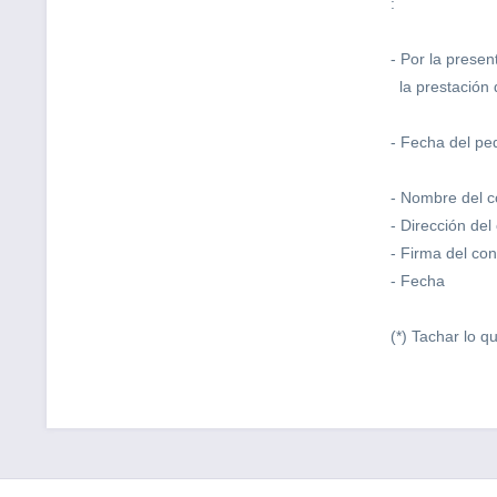
:
- Por la presen
la prestación d
- Fecha del ped
- Nombre del 
- Dirección de
- Firma del co
- Fecha
(*) Tachar lo q