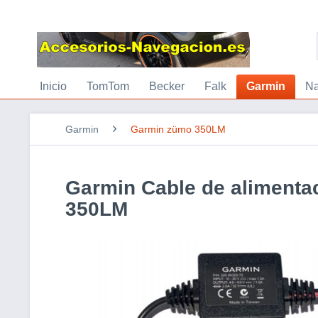
Inicio
TomTom
Becker
Falk
Garmin
Na
Garmin
Garmin zümo 350LM
Garmin Cable de alimenta
350LM