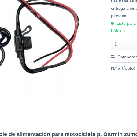
Las baterías 
entrega alema
personal.
Listo para
hábiles
1
Compara
N.º artículo:
ble de alimentación para motocicleta p. Garmin zu