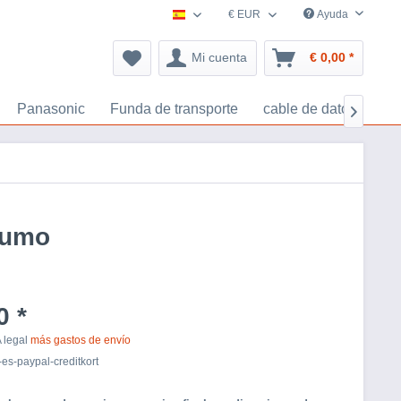
€ EUR
Ayuda
España accesorios-navegacion.es
Mi cuenta
€ 0,00 *
Panasonic
Funda de transporte
cable de datos
Ta

zumo
0 *
A legal
más gastos de envío