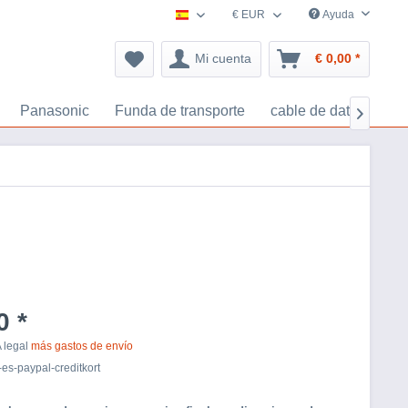
€ EUR
Ayuda
España accesorios-navegacion.es
Mi cuenta
€ 0,00 *
Panasonic
Funda de transporte
cable de datos
Ta

0 *
A legal
más gastos de envío