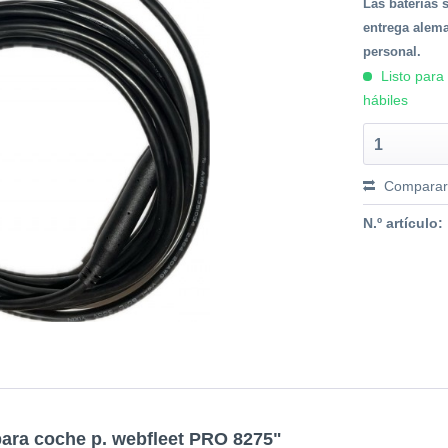
Las baterías 
entrega alema
personal.
Listo para
hábiles
1
Compara
N.º artículo:
para coche p. webfleet PRO 8275"