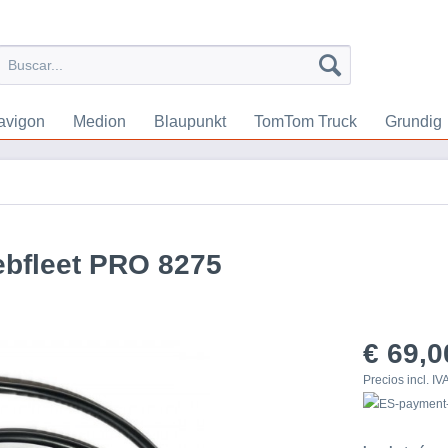
avigon
Medion
Blaupunkt
TomTom Truck
Grundig
ebfleet PRO 8275
€ 69,0
Precios incl. IV