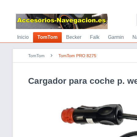
Inicio
TomTom
Becker
Falk
Garmin
N
TomTom
TomTom PRO 8275
Cargador para coche p. w